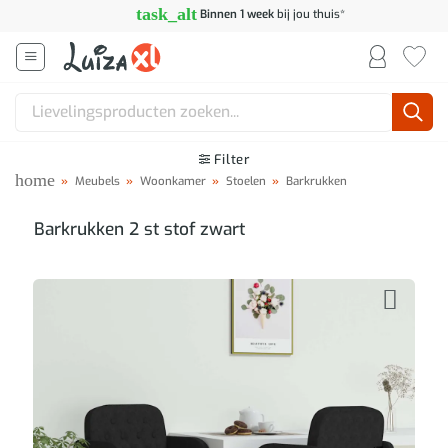
Ga
task_alt
Binnen 1 week
bij jou thuis*
naar
inhoud
Zoeken
naar:
Filter
home
»
Meubels
»
Woonkamer
»
Stoelen
»
Barkrukken
Barkrukken 2 st stof zwart