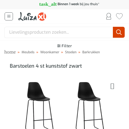
Ga
task_alt
Binnen 1 week
bij jou thuis*
naar
inhoud
Zoeken
naar:
Filter
home
»
Meubels
»
Woonkamer
»
Stoelen
»
Barkrukken
Barstoelen 4 st kunststof zwart