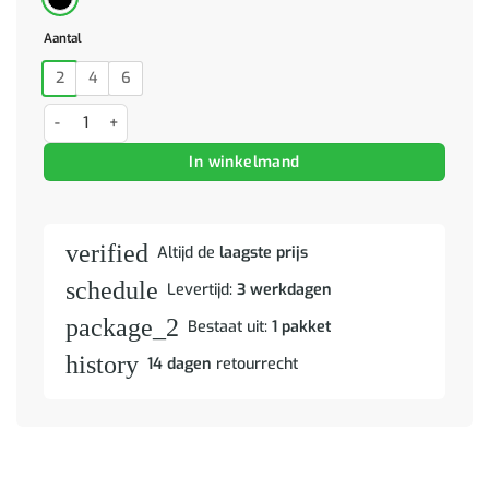
Aantal
2
4
6
Barstoelen 4 st kunststof zwart aantal
In winkelmand
verified
Altijd de
laagste prijs
schedule
Levertijd:
3 werkdagen
package_2
Bestaat uit:
1 pakket
history
14 dagen
retourrecht