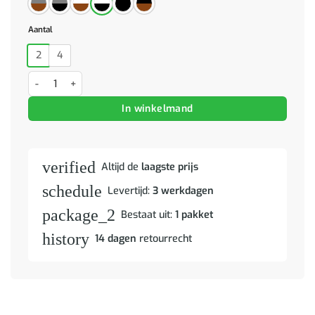
Aantal
2
4
Barstoelen 4 st zwart aantal
In winkelmand
verified
Altijd de
laagste prijs
schedule
Levertijd:
3 werkdagen
package_2
Bestaat uit:
1 pakket
history
14 dagen
retourrecht