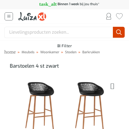
Ga
task_alt
Binnen 1 week
bij jou thuis*
naar
inhoud
Zoeken
naar:
Filter
home
»
Meubels
»
Woonkamer
»
Stoelen
»
Barkrukken
Barstoelen 4 st zwart