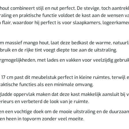
t combineert stijl en nut perfect. De stevige, toch aantrekk
traling en praktische functie voldoet de kast aan de wensen va
a flair, waardoor hij perfect is voor slaapkamers, logeerkame
assief mango hout, laat deze bedkast de warme, natuurlijke 
uik en de rijke tint voegt diepte toe aan de uitstraling.
mogelijkheden, met lades en vakken voor veelzijdig gebruik.
17 cm past dit meubelstuk perfect in kleine ruimtes, terwijl
aktische functies als een minimale omvang.
adde oppervlak maken dat deze kast makkelijk aansluit bij ver
rieurs en verbeterd de look van je ruimte.
en een vochtige doek om de mooie uitstraling en de duurzaa
ren heen in topvorm zonder veel moeite.