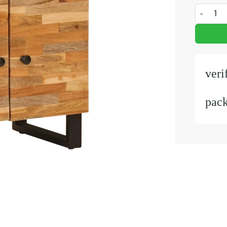
Bed kast 
veri
pac