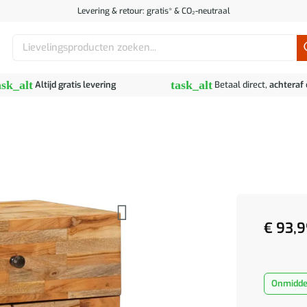
Levering & retour: gratis* & CO₂-neutraal
Zoeken
naar:
ask_alt
task_alt
Altijd gratis levering
Betaal direct,
achteraf
€
93,9
Onmiddel