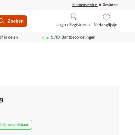
Klantenservice:
Gesloten
Login / Registreren
Verlanglijstje
star
óf in delen
9 /10 Klantbeoordelingen
9
lijk beschikbaar