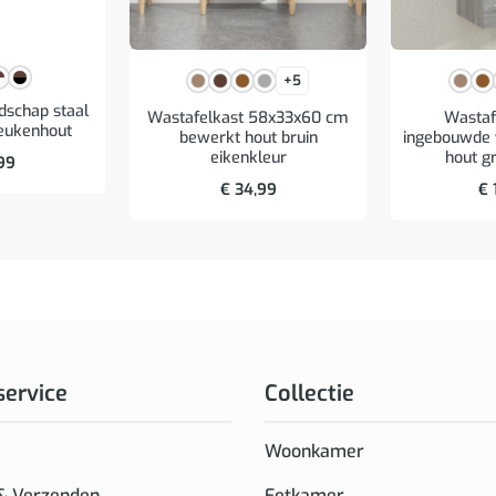
+5
schap staal
Wastafelkast 58x33x60 cm
Wastaf
eukenhout
bewerkt hout bruin
ingebouwde
eikenkleur
hout g
99
€
34,99
€
service
Collectie
Woonkamer
 & Verzenden
Eetkamer