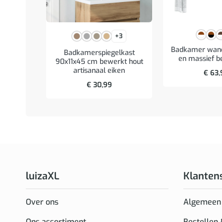
+3
Badkamer wand
Badkamerspiegelkast
en massief b
90x11x45 cm bewerkt hout
artisanaal eiken
€
63,
€
30,99
luizaXL
Klanten
Over ons
Algemeen
Ons assortiment
Bestellen