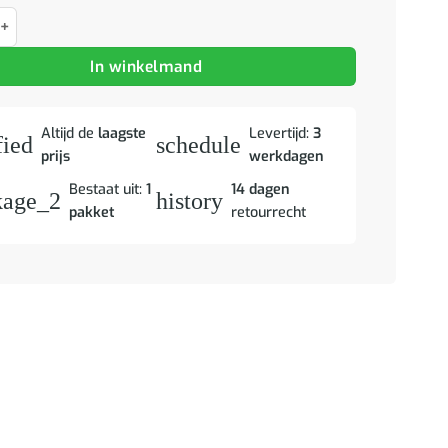
aantal
In winkelmand
Altijd de
laagste
Levertijd:
3
fied
schedule
prijs
werkdagen
Bestaat uit:
1
14 dagen
kage_2
history
pakket
retourrecht