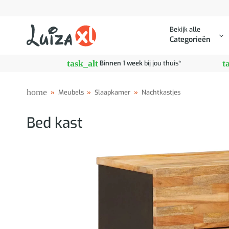
Ga
naar
Bekijk alle
inhoud
Categorieën
task_alt
t
Binnen 1 week
bij jou thuis*
home
»
Meubels
»
Slaapkamer
»
Nachtkastjes
Bed kast