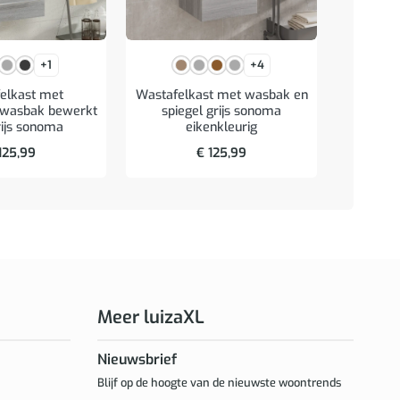
+1
+4
elkast met
Wastafelkast met wasbak en
Badkame
 wasbak bewerkt
spiegel grijs sonoma
en LED 
rijs sonoma
eikenkleurig
125,99
€
125,99
Meer luizaXL
Nieuwsbrief
Blijf op de hoogte van de nieuwste woontrends