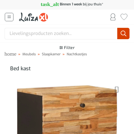
Ga
task_alt
Binnen 1 week
bij jou thuis*
naar
inhoud
Zoeken
naar:
Filter
home
»
Meubels
»
Slaapkamer
»
Nachtkastjes
Bed kast