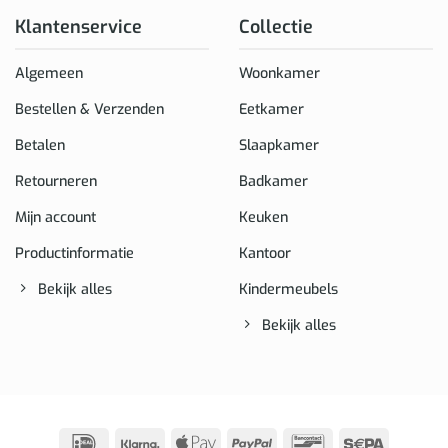
Klantenservice
Collectie
Algemeen
Woonkamer
Bestellen & Verzenden
Eetkamer
Betalen
Slaapkamer
Retourneren
Badkamer
Mijn account
Keuken
Productinformatie
Kantoor
Bekijk alles
Kindermeubels
Bekijk alles
IDeal
Klarna
Apple
PayPal
Bancontact
Sepa