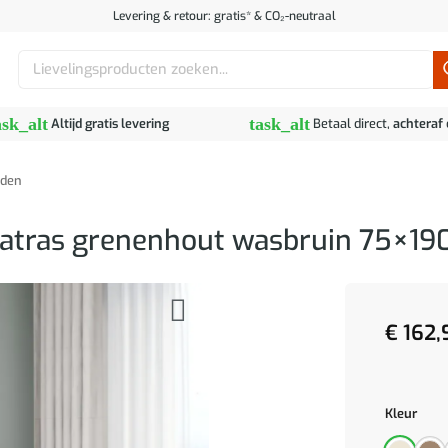
Levering & retour: gratis* & CO₂-neutraal
Zoeken
naar:
ask_alt
task_alt
Altijd gratis levering
Betaal direct,
achteraf
den
atras grenenhout wasbruin 75×19
€
162,
Kleur