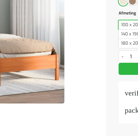
Afmeting
100 x 2
140 x 1
180 x 2
Bed met 
veri
pac