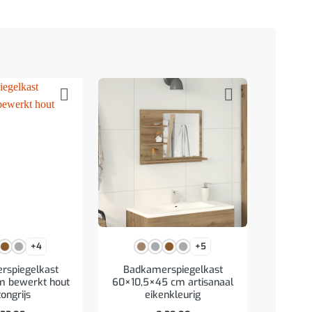
+4
+5
rspiegelkast
Badkamerspiegelkast
Badkam
m bewerkt hout
60×10,5×45 cm artisanaal
cm bewe
ongrijs
eikenkleurig