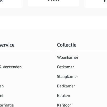
99
€
service
Collectie
Woonkamer
 & Verzenden
Eetkamer
Slaapkamer
en
Badkamer
nt
Keuken
formatie
Kantoor