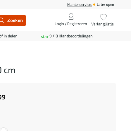
Klantenservice:
Later open
Login / Registreren
Verlanglijstje
star
óf in delen
9 /10 Klantbeoordelingen
0 cm
99