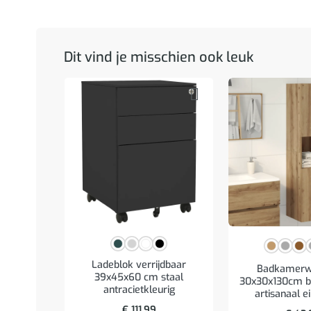
Dit vind je misschien ook leuk
Ladeblok verrijdbaar
Badkamerw
39x45x60 cm staal
30x30x130cm b
antracietkleurig
artisanaal e
€
111,99