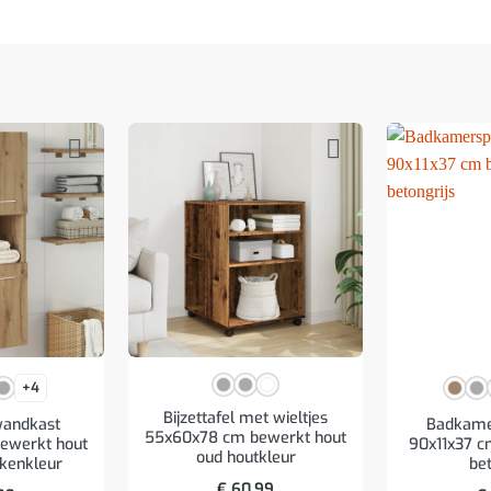
+4
Bijzettafel met wieltjes
andkast
Badkame
55x60x78 cm bewerkt hout
ewerkt hout
90x11x37 c
oud houtkleur
ikenkleur
bet
€
60,99