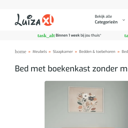
Ga
naar
Bekijk alle
inhoud
Categorieën
task_alt
t
Binnen 1 week
bij jou thuis*
home
»
Meubels
»
Slaapkamer
»
Bedden & toebehoren
»
Bed
Bed met boekenkast zonder m