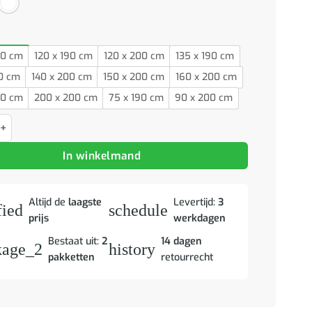
00 cm
120 x 190 cm
120 x 200 cm
135 x 190 cm
90 cm
140 x 200 cm
150 x 200 cm
160 x 200 cm
00 cm
200 x 200 cm
75 x 190 cm
90 x 200 cm
boekenkast zonder matras grenenhout wasbruin 75x190 cm aantal
In winkelmand
Altijd de
laagste
Levertijd:
3
fied
schedule
prijs
werkdagen
Bestaat uit:
2
14 dagen
kage_2
history
pakketten
retourrecht