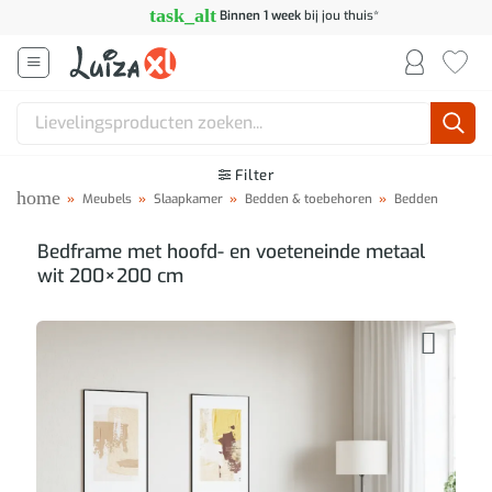
Ga
task_alt
Binnen 1 week
bij jou thuis*
naar
inhoud
Zoeken
naar:
Filter
home
»
Meubels
»
Slaapkamer
»
Bedden & toebehoren
»
Bedden
Bedframe met hoofd- en voeteneinde metaal
wit 200×200 cm