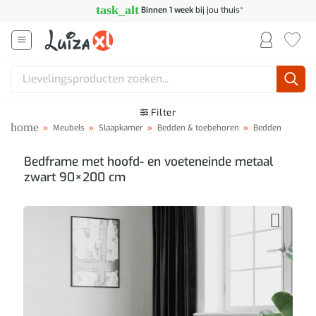
Ga
task_alt
Binnen 1 week
bij jou thuis*
naar
inhoud
Zoeken
naar:
Filter
home
»
Meubels
»
Slaapkamer
»
Bedden & toebehoren
»
Bedden
Bedframe met hoofd- en voeteneinde metaal
zwart 90×200 cm