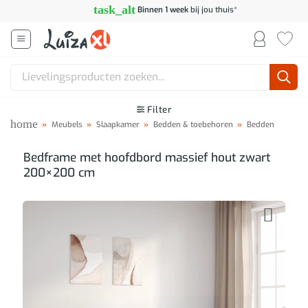
Ga
task_alt
Binnen 1 week
bij jou thuis*
naar
inhoud
Zoeken
naar:
Filter
home
»
Meubels
»
Slaapkamer
»
Bedden & toebehoren
»
Bedden
Bedframe met hoofdbord massief hout zwart
200×200 cm