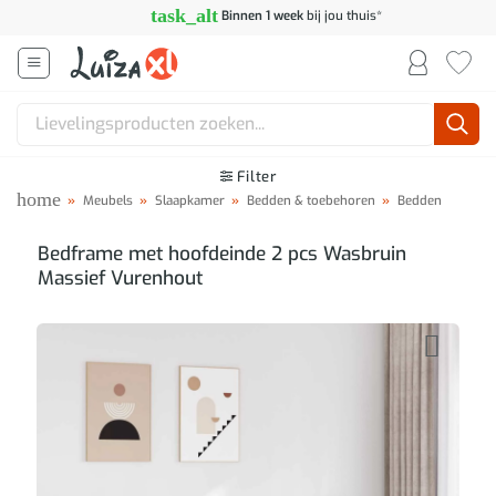
Ga
task_alt
Binnen 1 week
bij jou thuis*
naar
inhoud
Zoeken
naar:
Filter
home
»
Meubels
»
Slaapkamer
»
Bedden & toebehoren
»
Bedden
Bedframe met hoofdeinde 2 pcs Wasbruin
Massief Vurenhout