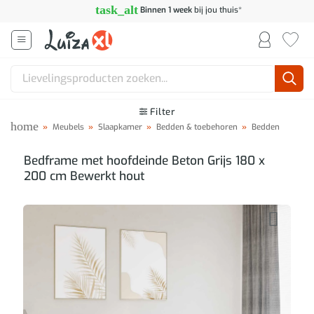
Ga
task_alt
Binnen 1 week
bij jou thuis*
naar
inhoud
Zoeken
naar:
Filter
home
»
Meubels
»
Slaapkamer
»
Bedden & toebehoren
»
Bedden
Bedframe met hoofdeinde Beton Grijs 180 x
200 cm Bewerkt hout