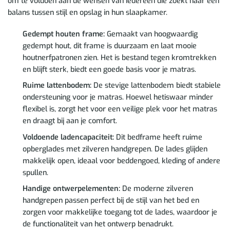
om te voldoen aan de wensen van iedereen die zoekt naar een
balans tussen stijl en opslag in hun slaapkamer.
Gedempt houten frame:
Gemaakt van hoogwaardig
gedempt hout, dit frame is duurzaam en laat mooie
houtnerfpatronen zien. Het is bestand tegen kromtrekken
en blijft sterk, biedt een goede basis voor je matras.
Ruime lattenbodem:
De stevige lattenbodem biedt stabiele
ondersteuning voor je matras. Hoewel hetiswaar minder
flexibel is, zorgt het voor een veilige plek voor het matras
en draagt bij aan je comfort.
Voldoende ladencapaciteit:
Dit bedframe heeft ruime
opberglades met zilveren handgrepen. De lades glijden
makkelijk open, ideaal voor beddengoed, kleding of andere
spullen.
Handige ontwerpelementen:
De moderne zilveren
handgrepen passen perfect bij de stijl van het bed en
zorgen voor makkelijke toegang tot de lades, waardoor je
de functionaliteit van het ontwerp benadrukt.