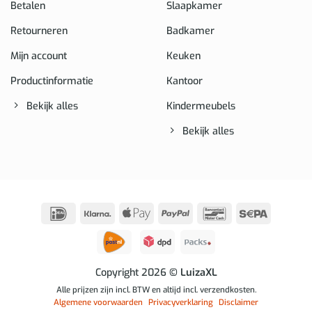
Betalen
Slaapkamer
Retourneren
Badkamer
Mijn account
Keuken
Productinformatie
Kantoor
Bekijk alles
Kindermeubels
Bekijk alles
IDeal
Klarna
Apple
PayPal
Bancontact
Sepa
Pay
Copyright 2026
© LuizaXL
Alle prijzen zijn incl. BTW en altijd incl. verzendkosten.
Algemene voorwaarden
Privacyverklaring
Disclaimer