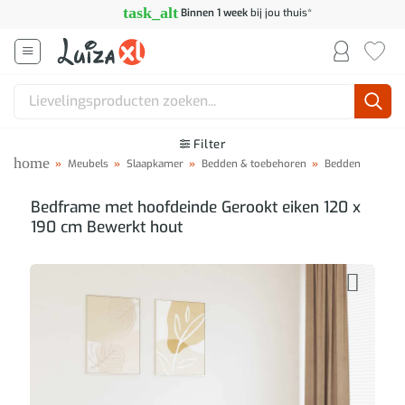
Ga
task_alt
Binnen 1 week
bij jou thuis*
naar
inhoud
Zoeken
naar:
Filter
home
»
Meubels
»
Slaapkamer
»
Bedden & toebehoren
»
Bedden
Bedframe met hoofdeinde Gerookt eiken 120 x
190 cm Bewerkt hout