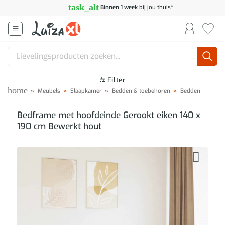
Ga
task_alt
Binnen 1 week
bij jou thuis*
naar
inhoud
Zoeken
naar:
Filter
home
»
Meubels
»
Slaapkamer
»
Bedden & toebehoren
»
Bedden
Bedframe met hoofdeinde Gerookt eiken 140 x
190 cm Bewerkt hout