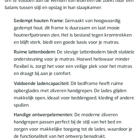
om te voldoen aan de wensen van iedereen die zoekt naar een
balans tussen stijl en opslag in hun slaapkamer.
Gedempt houten frame:
Gemaakt van hoogwaardig
gedempt hout, dit frame is duurzaam en laat mooie
houtnerfpatronen zien. Het is bestand tegen kromtrekken
en blijft sterk, biedt een goede basis voor je matras.
Ruime lattenbodem:
De stevige lattenbodem biedt stabiele
ondersteuning voor je matras. Hoewel hetiswaar minder
flexibel is, zorgt het voor een veilige plek voor het matras
en draagt bij aan je comfort.
Voldoende ladencapaciteit:
Dit bedframe heeft ruime
opberglades met zilveren handgrepen. De lades glijden
makkelijk open, ideaal voor beddengoed, kleding of andere
spullen.
Handige ontwerpelementen:
De moderne zilveren
handgrepen passen perfect bij de stijl van het bed en
zorgen voor makkelijke toegang tot de lades, waardoor je
de functionaliteit van het ontwerp benadrukt.