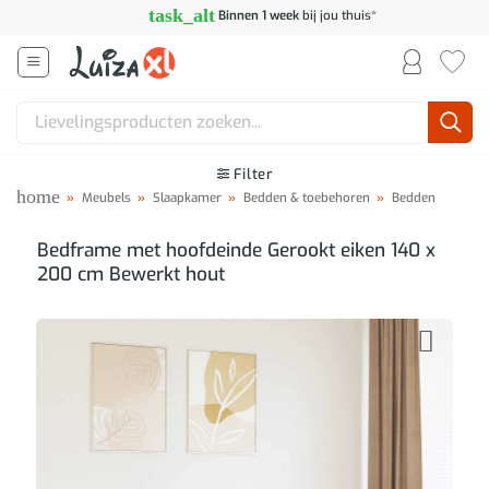
Ga
task_alt
Binnen 1 week
bij jou thuis*
naar
inhoud
Zoeken
naar:
Filter
home
»
Meubels
»
Slaapkamer
»
Bedden & toebehoren
»
Bedden
Bedframe met hoofdeinde Gerookt eiken 140 x
200 cm Bewerkt hout