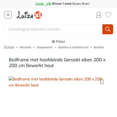
Ga
task_alt
Binnen 1 week
bij jou thuis*
naar
inhoud
Zoeken
naar:
Filter
home
»
Meubels
»
Slaapkamer
»
Bedden & toebehoren
»
Bedden
Bedframe met hoofdeinde Gerookt eiken 200 x
200 cm Bewerkt hout