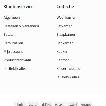
Klantenservice
Collectie
Algemeen
Woonkamer
Bestellen & Verzenden
Eetkamer
Betalen
Slaapkamer
Retourneren
Badkamer
Mijn account
Keuken
Productinformatie
Kantoor
Bekijk alles
Kindermeubels
Bekijk alles
IDeal
Klarna
Apple
PayPal
Bancontact
Sepa