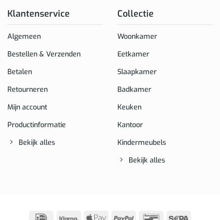
Klantenservice
Collectie
Algemeen
Woonkamer
Bestellen & Verzenden
Eetkamer
Betalen
Slaapkamer
Retourneren
Badkamer
Mijn account
Keuken
Productinformatie
Kantoor
Bekijk alles
Kindermeubels
Bekijk alles
IDeal
Klarna
Apple
PayPal
Bancontact
Sepa