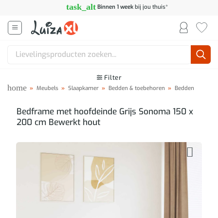
Ga
task_alt
Binnen 1 week
bij jou thuis*
naar
inhoud
Zoeken
naar:
Filter
home
»
Meubels
»
Slaapkamer
»
Bedden & toebehoren
»
Bedden
Bedframe met hoofdeinde Grijs Sonoma 150 x
200 cm Bewerkt hout