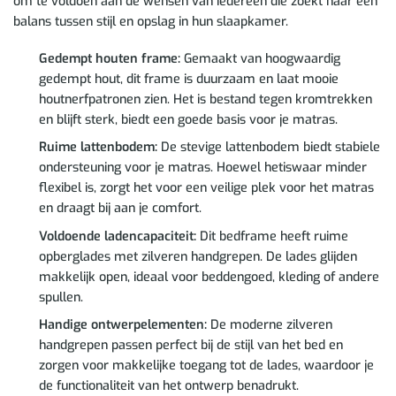
om te voldoen aan de wensen van iedereen die zoekt naar een
balans tussen stijl en opslag in hun slaapkamer.
Gedempt houten frame:
Gemaakt van hoogwaardig
gedempt hout, dit frame is duurzaam en laat mooie
houtnerfpatronen zien. Het is bestand tegen kromtrekken
en blijft sterk, biedt een goede basis voor je matras.
Ruime lattenbodem:
De stevige lattenbodem biedt stabiele
ondersteuning voor je matras. Hoewel hetiswaar minder
flexibel is, zorgt het voor een veilige plek voor het matras
en draagt bij aan je comfort.
Voldoende ladencapaciteit:
Dit bedframe heeft ruime
opberglades met zilveren handgrepen. De lades glijden
makkelijk open, ideaal voor beddengoed, kleding of andere
spullen.
Handige ontwerpelementen:
De moderne zilveren
handgrepen passen perfect bij de stijl van het bed en
zorgen voor makkelijke toegang tot de lades, waardoor je
de functionaliteit van het ontwerp benadrukt.