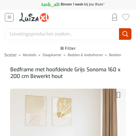
Ga
task_alt
Binnen 1 week
bij jou thuis*
naar
inhoud
Zoeken
naar:
Filter
home
»
Meubels
»
Slaapkamer
»
Bedden & toebehoren
»
Bedden
Bedframe met hoofdeinde Grijs Sonoma 160 x
200 cm Bewerkt hout