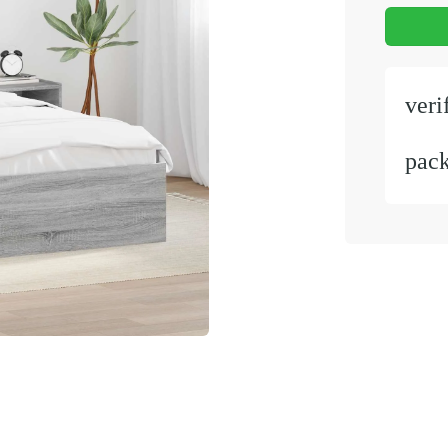
veri
pac