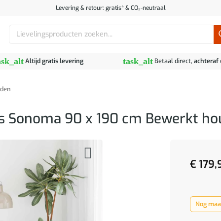
Levering & retour: gratis* & CO₂-neutraal
Zoeken
naar:
ask_alt
task_alt
Altijd gratis levering
Betaal direct,
achteraf
den
js Sonoma 90 x 190 cm Bewerkt ho
€
179,
Nog maar