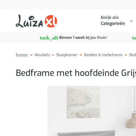
Ga
naar
Bekijk alle
inhoud
Categorieën
task_alt
t
Binnen 1 week
bij jou thuis*
home
»
Meubels
»
Slaapkamer
»
Bedden & toebehoren
»
Bed
Bedframe met hoofdeinde Gri