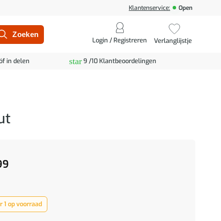
Klantenservice:
Open
Login / Registreren
Verlanglijstje
star
óf in delen
9 /10 Klantbeoordelingen
ut
99
 1 op voorraad