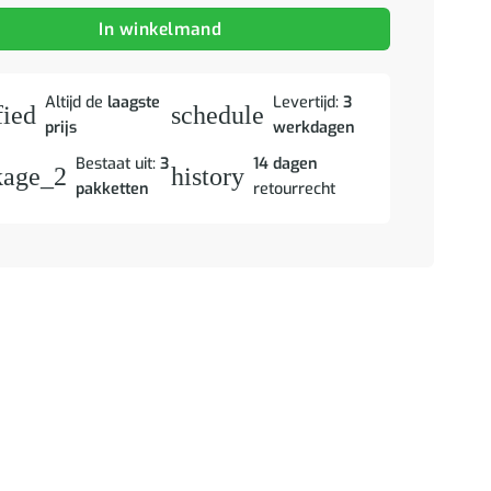
In winkelmand
Altijd de
laagste
Levertijd:
3
fied
schedule
prijs
werkdagen
Bestaat uit:
3
14 dagen
kage_2
history
pakketten
retourrecht