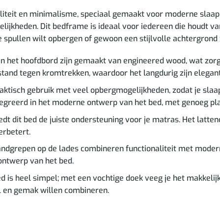
aliteit en minimalisme, speciaal gemaakt voor moderne slaapk
jkheden. Dit bedframe is ideaal voor iedereen die houdt van
 spullen wilt opbergen of gewoon een stijlvolle achtergrond zoe
 het hoofdbord zijn gemaakt van engineered wood, wat zorgt 
stand tegen kromtrekken, waardoor het langdurig zijn elegant
raktisch gebruik met veel opbergmogelijkheden, zodat je sl
tegreerd in het moderne ontwerp van het bed, met genoeg plaa
dt dit bed de juiste ondersteuning voor je matras. Het latten
erbetert.
dgrepen op de lades combineren functionaliteit met moderne 
ontwerp van het bed.
is heel simpel; met een vochtige doek veeg je het makkelijk sc
jl en gemak willen combineren.