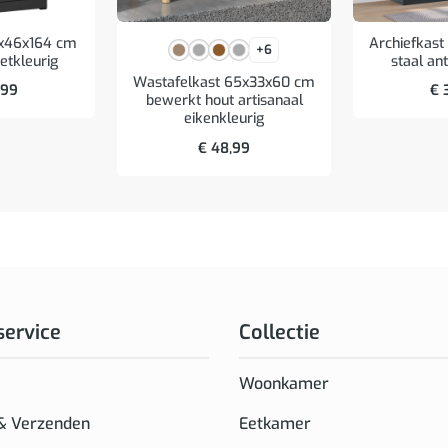
0x46x164 cm
Archiefkas
+6
ietkleurig
staal ant
Wastafelkast 65x33x60 cm
,99
€
3
bewerkt hout artisanaal
eikenkleurig
€
48,99
service
Collectie
Woonkamer
 & Verzenden
Eetkamer