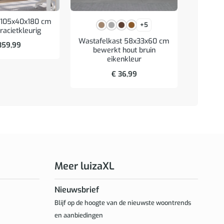
t 105x40x180 cm
+5
racietkleurig
Wastafelkast 58x33x60 cm
Badk
59,99
bewerkt hout bruin
90x11x4
eikenkleur
ar
€
36,99
Meer luizaXL
Nieuwsbrief
Blijf op de hoogte van de nieuwste woontrends
en aanbiedingen