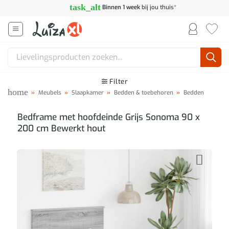
Ga
task_alt
Binnen 1 week
bij jou thuis*
naar
inhoud
Zoeken
naar:
Filter
home
»
Meubels
»
Slaapkamer
»
Bedden & toebehoren
»
Bedden
Bedframe met hoofdeinde Grijs Sonoma 90 x
200 cm Bewerkt hout