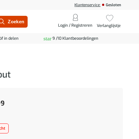
Klantenservice:
Gesloten
Login / Registreren
Verlanglijstje
star
óf in delen
9 /10 Klantbeoordelingen
out
99
cht