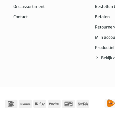
Ons assortiment
Bestellen
Contact
Betalen
Retourner
Mijn accou
Productin
Bekijk 
IDeal
Klarna
Apple
PayPal
Bancontact
Sepa
Pay