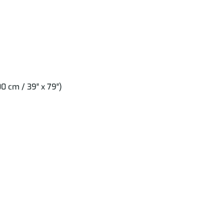
 cm / 39″ x 79″)