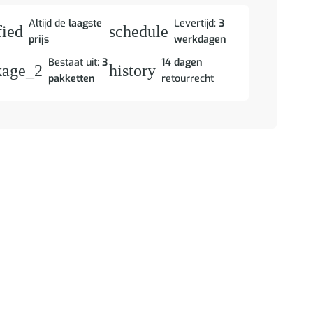
Altijd de
laagste
Levertijd:
3
fied
schedule
prijs
werkdagen
Bestaat uit:
3
14 dagen
kage_2
history
pakketten
retourrecht