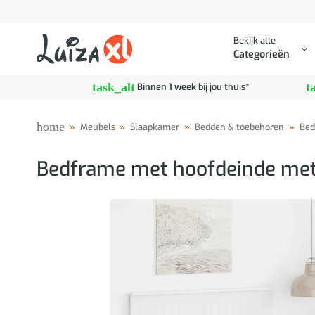
Ga
naar
Bekijk alle
inhoud
Categorieën
task_alt
t
Binnen 1 week
bij jou thuis*
home
»
Meubels
»
Slaapkamer
»
Bedden & toebehoren
»
Bed
Bedframe met hoofdeinde met