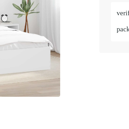
veri
pac