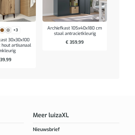
Archiefkast 105x40x180 cm
+3
staal antracietkleurig
Lade
ast 30x30x100
€
359,99
39x
hout artisanaal
an
nkleurig
39,99
Meer luizaXL
Nieuwsbrief