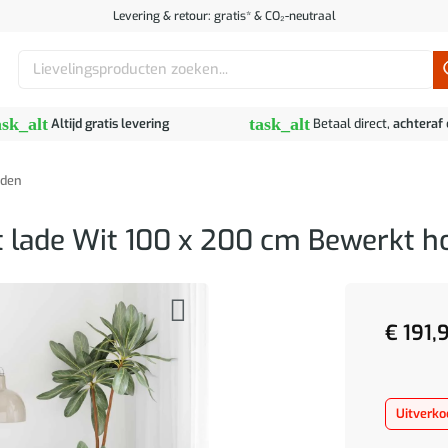
Levering & retour: gratis* & CO₂-neutraal
Zoeken
naar:
ask_alt
task_alt
Altijd gratis levering
Betaal direct,
achteraf
den
 lade Wit 100 x 200 cm Bewerkt h
€
191,
Uitverko