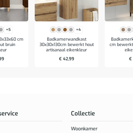
+5
+4
58x33x60 cm
Badkamerwandkast
Badkamerk
ut bruin
30x30x130cm bewerkt hout
cm bewerkt 
leur
artisanaal eikenkleur
eike
99
€
42,99
€
service
Collectie
Woonkamer