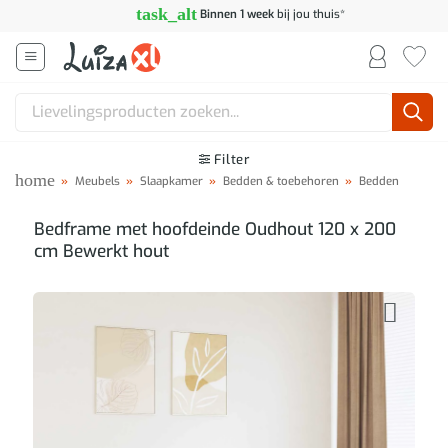
Ga
task_alt
Binnen 1 week
bij jou thuis*
naar
inhoud
Zoeken
naar:
Filter
home
»
Meubels
»
Slaapkamer
»
Bedden & toebehoren
»
Bedden
Bedframe met hoofdeinde Oudhout 120 x 200
cm Bewerkt hout