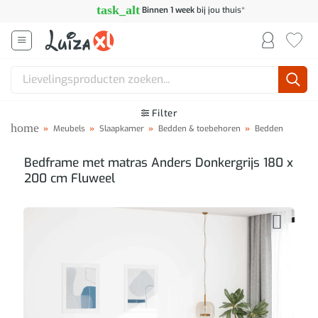
Ga
task_alt
Binnen 1 week
bij jou thuis*
naar
inhoud
Zoeken
naar:
Filter
home
»
Meubels
»
Slaapkamer
»
Bedden & toebehoren
»
Bedden
Bedframe met matras Anders Donkergrijs 180 x
200 cm Fluweel