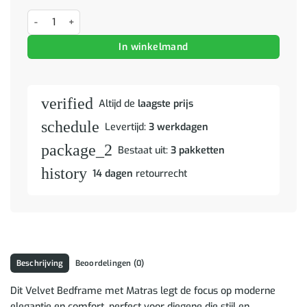
Bedframe met matras Anders Donkergrijs 180 x 200 cm Fluweel aan
In winkelmand
verified
Altijd de
laagste prijs
schedule
Levertijd:
3 werkdagen
package_2
Bestaat uit:
3 pakketten
history
14 dagen
retourrecht
Beschrijving
Beoordelingen (0)
Dit Velvet Bedframe met Matras legt de focus op moderne
elegantie en comfort, perfect voor diegene die stijl en