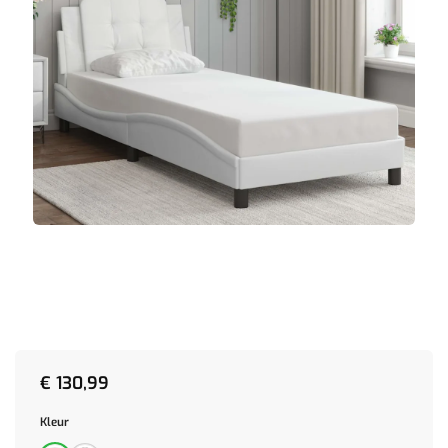
€
130,99
Kleur