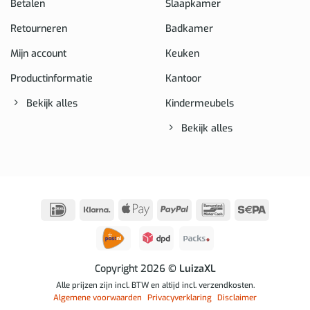
Betalen
Slaapkamer
Retourneren
Badkamer
Mijn account
Keuken
Productinformatie
Kantoor
Bekijk alles
Kindermeubels
Bekijk alles
IDeal
Klarna
Apple
PayPal
Bancontact
Sepa
Pay
Copyright 2026
© LuizaXL
Alle prijzen zijn incl. BTW en altijd incl. verzendkosten.
Algemene voorwaarden
Privacyverklaring
Disclaimer