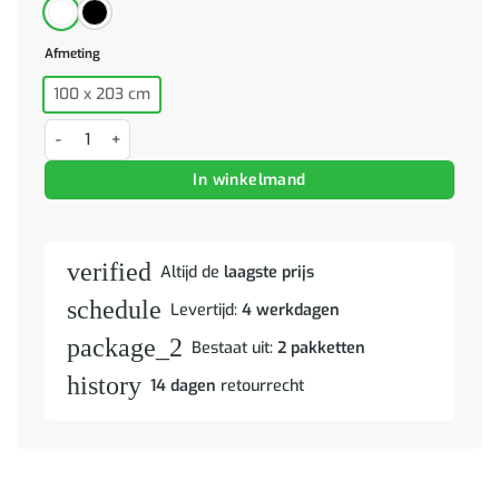
Afmeting
100 x 203 cm
Bedframe zonder matras "Zadar" kunstleer wit 100x203 cm aantal
In winkelmand
verified
Altijd de
laagste prijs
schedule
Levertijd:
4 werkdagen
package_2
Bestaat uit:
2 pakketten
history
14 dagen
retourrecht