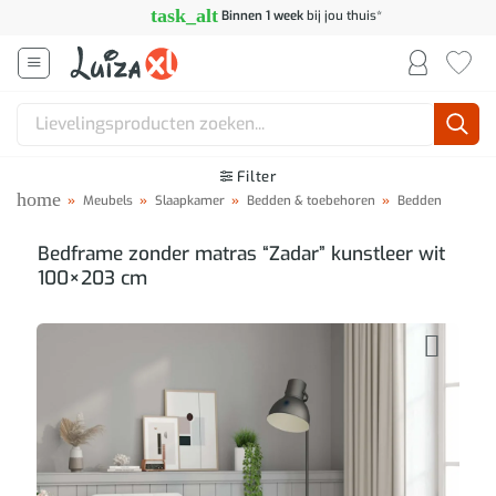
Ga
task_alt
Binnen 1 week
bij jou thuis*
naar
inhoud
Zoeken
naar:
Filter
home
»
Meubels
»
Slaapkamer
»
Bedden & toebehoren
»
Bedden
Bedframe zonder matras “Zadar” kunstleer wit
100×203 cm