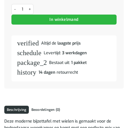
Bijzettafel met wielen Grijs Sonoma 50 x 50 x 30 cm aantal
In winkelmand
verified
Altijd de
laagste prijs
schedule
Levertijd:
3 werkdagen
package_2
Bestaat uit:
1 pakket
history
14 dagen
retourrecht
Beschrijving
Beoordelingen (0)
Deze moderne bijzettafel met wielen is gemaakt voor de
hedendaagse woonkamer en komt met een perfecte mix van