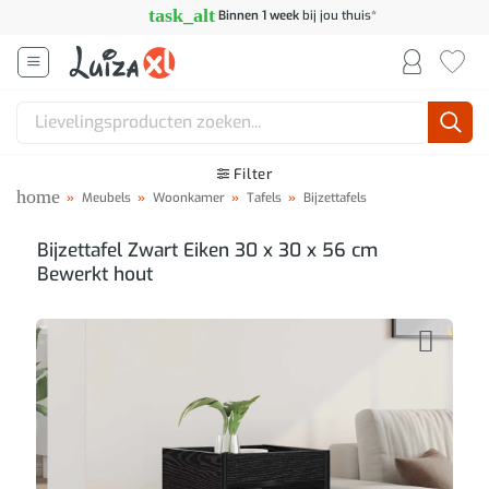
Ga
task_alt
Binnen 1 week
bij jou thuis*
naar
inhoud
Zoeken
naar:
Filter
home
»
Meubels
»
Woonkamer
»
Tafels
»
Bijzettafels
Bijzettafel Zwart Eiken 30 x 30 x 56 cm
Bewerkt hout