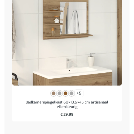
+5
Badkamerspiegelkast 60×10,5×45 cm artisanaal
eikenkleurig
€
29,99