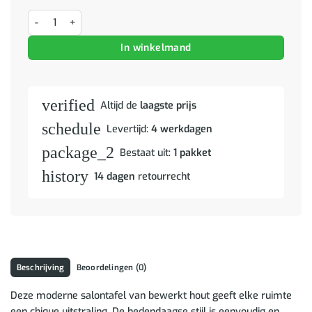
Bijzettafel Zwart Eiken 30 x 30 x 56 cm Bewerkt hout aantal
In winkelmand
verified
Altijd de
laagste prijs
schedule
Levertijd:
4 werkdagen
package_2
Bestaat uit:
1 pakket
history
14 dagen
retourrecht
Beschrijving
Beoordelingen (0)
Deze moderne salontafel van bewerkt hout geeft elke ruimte
een chique uitstraling. De hedendaagse stijl is eenvoudig en