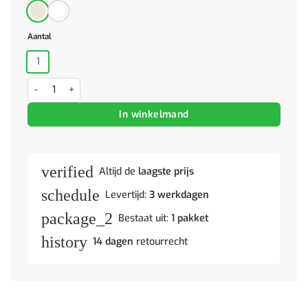
Aantal
1
Boekenkast 70x33x110 massief grenenhout wit aantal
In winkelmand
verified
Altijd de
laagste prijs
schedule
Levertijd:
3 werkdagen
package_2
Bestaat uit:
1 pakket
history
14 dagen
retourrecht