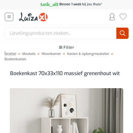
Ga
task_alt
Binnen 1 week
bij jou thuis*
naar
inhoud
Zoeken
naar:
Filter
home
»
Meubels
»
Woonkamer
»
Kasten & opbergmeubelen
»
Boekenkasten
Boekenkast 70x33x110 massief grenenhout wit