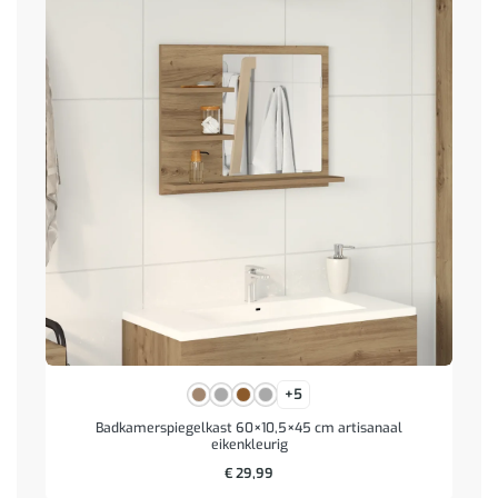
+5
Badkamerspiegelkast 60×10,5×45 cm artisanaal
eikenkleurig
€
29,99