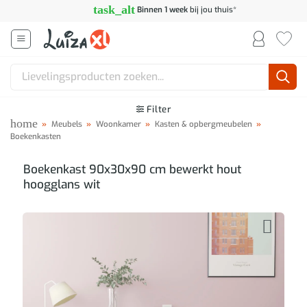
Ga
task_alt
Binnen 1 week
bij jou thuis*
naar
inhoud
Zoeken
naar:
Filter
home
»
Meubels
»
Woonkamer
»
Kasten & opbergmeubelen
»
Boekenkasten
Boekenkast 90x30x90 cm bewerkt hout
hoogglans wit