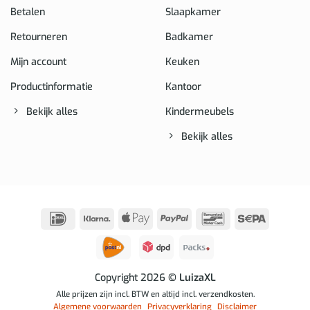
Betalen
Slaapkamer
Retourneren
Badkamer
Mijn account
Keuken
Productinformatie
Kantoor
Bekijk alles
Kindermeubels
Bekijk alles
IDeal
Klarna
Apple
PayPal
Bancontact
Sepa
Pay
Copyright 2026
© LuizaXL
Alle prijzen zijn incl. BTW en altijd incl. verzendkosten.
Algemene voorwaarden
Privacyverklaring
Disclaimer