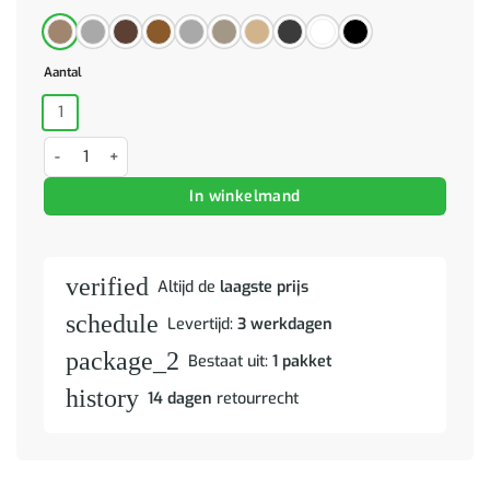
Aantal
1
Boekenkast 90x30x90 cm bewerkt hout hoogglans wit aantal
In winkelmand
verified
Altijd de
laagste prijs
schedule
Levertijd:
3 werkdagen
package_2
Bestaat uit:
1 pakket
history
14 dagen
retourrecht