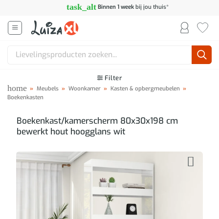
Ga
task_alt
Binnen 1 week
bij jou thuis*
naar
inhoud
Zoeken
naar:
Filter
home
»
Meubels
»
Woonkamer
»
Kasten & opbergmeubelen
»
Boekenkasten
Boekenkast/kamerscherm 80x30x198 cm
bewerkt hout hoogglans wit