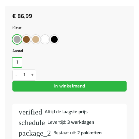
€
86,99
Kleur
Aantal
1
Boekenkast/kamerscherm 80x30x198 cm bewerkt hout hoogglans w
In winkelmand
verified
Altijd de
laagste prijs
schedule
Levertijd:
3 werkdagen
package_2
Bestaat uit:
2 pakketten