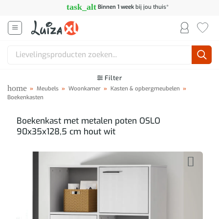
Ga
task_alt
Binnen 1 week
bij jou thuis*
naar
inhoud
Zoeken
naar:
Filter
home
»
Meubels
»
Woonkamer
»
Kasten & opbergmeubelen
»
Boekenkasten
Boekenkast met metalen poten OSLO
90x35x128,5 cm hout wit