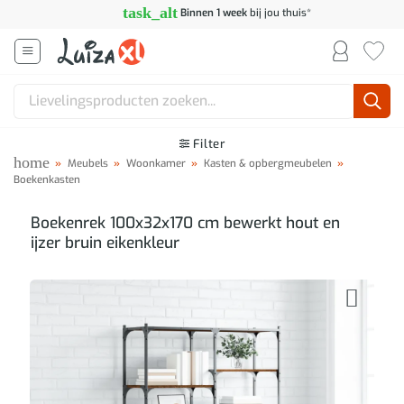
Ga
task_alt
Binnen 1 week
bij jou thuis*
naar
inhoud
Zoeken
naar:
Filter
home
»
Meubels
»
Woonkamer
»
Kasten & opbergmeubelen
»
Boekenkasten
Boekenrek 100x32x170 cm bewerkt hout en
ijzer bruin eikenkleur