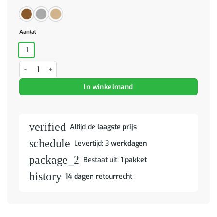
Aantal
1
Boekenrek 100x32x170 cm bewerkt hout en ijzer bruin eikenkleur aa
In winkelmand
verified
Altijd de
laagste prijs
schedule
Levertijd:
3 werkdagen
package_2
Bestaat uit:
1 pakket
history
14 dagen
retourrecht