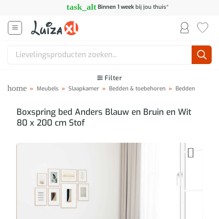
Ga
task_alt
Binnen 1 week
bij jou thuis*
naar
inhoud
Zoeken
naar:
Filter
home
»
Meubels
»
Slaapkamer
»
Bedden & toebehoren
»
Bedden
Boxspring bed Anders Blauw en Bruin en Wit
80 x 200 cm Stof