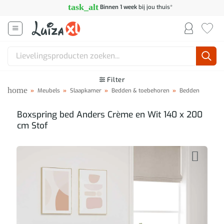
Ga
task_alt
Binnen 1 week
bij jou thuis*
naar
inhoud
Zoeken
naar:
Filter
home
»
Meubels
»
Slaapkamer
»
Bedden & toebehoren
»
Bedden
Boxspring bed Anders Crème en Wit 140 x 200
cm Stof