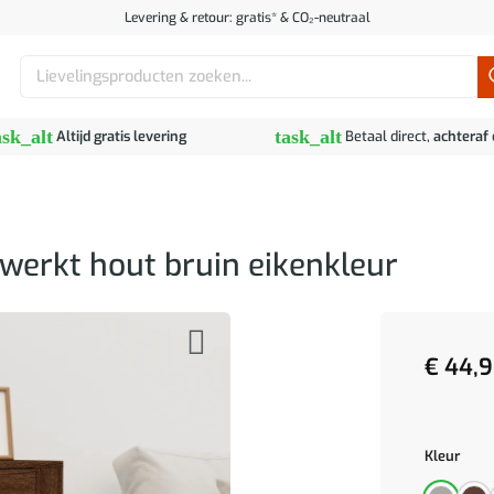
Levering & retour: gratis* & CO₂-neutraal
Zoeken
naar:
ask_alt
task_alt
Altijd gratis levering
Betaal direct,
achteraf
erkt hout bruin eikenkleur
€
44,9
Kleur