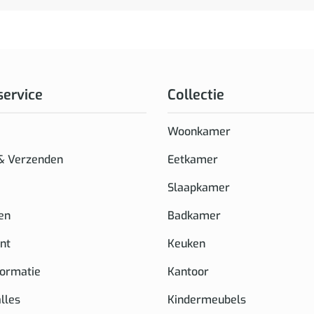
service
Collectie
Woonkamer
 & Verzenden
Eetkamer
Slaapkamer
en
Badkamer
nt
Keuken
formatie
Kantoor
alles
Kindermeubels