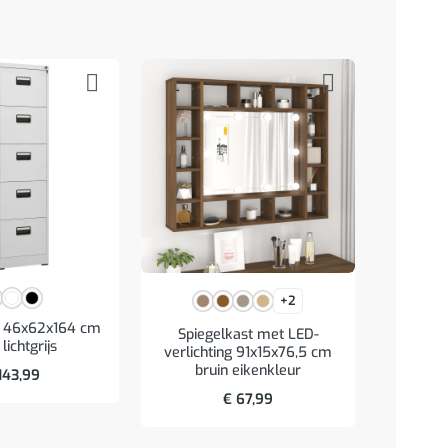
+2
t 46x62x164 cm
Bijzet
Spiegelkast met LED-
 lichtgrijs
55x60x7
verlichting 91x15x76,5 cm
o
bruin eikenkleur
143,99
€
67,99