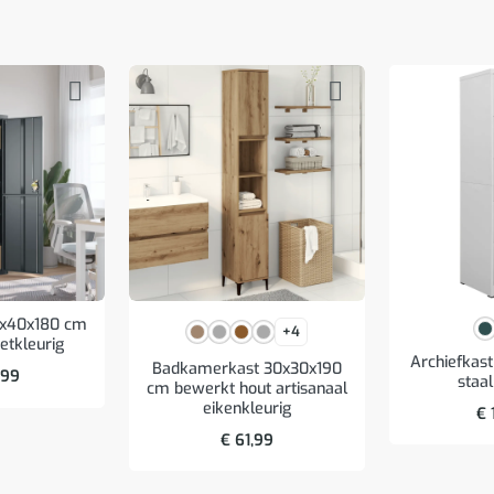
5x40x180 cm
+4
ietkleurig
Archiefkas
Badkamerkast 30x30x190
,99
staal
cm bewerkt hout artisanaal
eikenkleurig
€
€
61,99