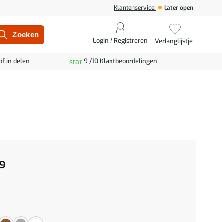
Klantenservice:
Later open
Login / Registreren
Verlanglijstje
star
óf in delen
9 /10 Klantbeoordelingen
9