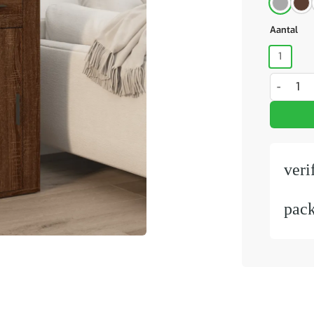
Aantal
1
Bureauka
veri
pac