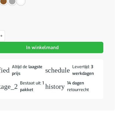
stje 40x49x75 cm bewerkt hout bruin eikenkleur aantal
In winkelmand
Altijd de
laagste
Levertijd:
3
fied
schedule
prijs
werkdagen
Bestaat uit:
1
14 dagen
kage_2
history
pakket
retourrecht