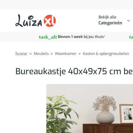
Ga
naar
Bekijk alle
inhoud
Categorieën
task_alt
t
Binnen 1 week
bij jou thuis*
home
»
Meubels
»
Woonkamer
»
Kasten & opbergmeubelen
Bureaukastje 40x49x75 cm bew