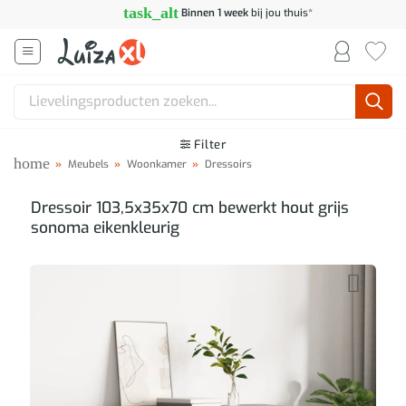
Ga
task_alt
Binnen 1 week
bij jou thuis*
naar
inhoud
Zoeken
naar:
Filter
home
»
Meubels
»
Woonkamer
»
Dressoirs
Dressoir 103,5x35x70 cm bewerkt hout grijs
sonoma eikenkleurig