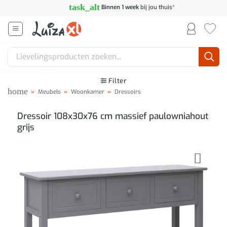
Ga
task_alt
Binnen 1 week
bij jou thuis*
naar
inhoud
Zoeken
naar:
Filter
home
»
Meubels
»
Woonkamer
»
Dressoirs
Dressoir 108x30x76 cm massief paulowniahout
grijs