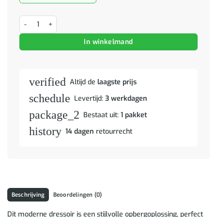
Dressoir met opslag Bruin 60 x 33 x 75 cm Massief Mango Hout aant
In winkelmand
verified
Altijd de
laagste prijs
schedule
Levertijd:
3 werkdagen
package_2
Bestaat uit:
1 pakket
history
14 dagen
retourrecht
Beschrijving
Beoordelingen (0)
Dit moderne dressoir is een stijlvolle opbergoplossing, perfect