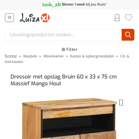
Ga
task_alt
Binnen 1 week
bij jou thuis*
naar
inhoud
Zoeken
naar:
Filter
home
»
Meubels
»
Woonkamer
»
Kasten & opbergmeubelen
»
Cd- &
dvd-kasten
Dressoir met opslag Bruin 60 x 33 x 75 cm
Massief Mango Hout