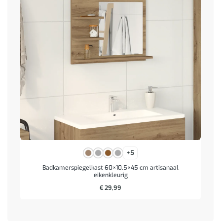
+5
Badkamerspiegelkast 60×10,5×45 cm artisanaal
eikenkleurig
€
29,99