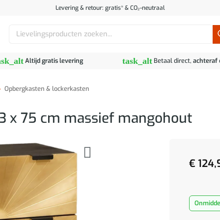
Levering & retour: gratis* & CO₂-neutraal
Zoeken
naar:
ask_alt
task_alt
Altijd gratis levering
Betaal direct,
achteraf
»
Opbergkasten & lockerkasten
33 x 75 cm massief mangohout
€
124,
Onmiddel