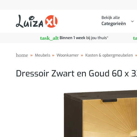
Ga
naar
Bekijk alle
inhoud
Categorieën
task_alt
t
Binnen 1 week
bij jou thuis*
home
»
Meubels
»
Woonkamer
»
Kasten & opbergmeubelen
Dressoir Zwart en Goud 60 x 