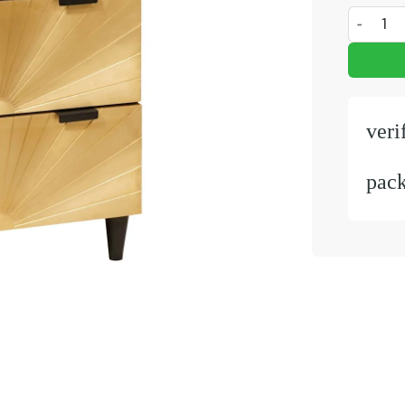
Dressoir
veri
pac