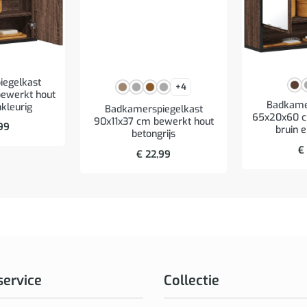
egelkast
+4
ewerkt hout
Badkame
nkleurig
Badkamerspiegelkast
65x20x60 c
90x11x37 cm bewerkt hout
99
bruin e
betongrijs
€
€
22,99
service
Collectie