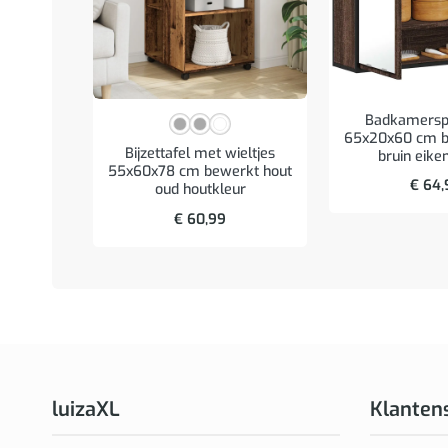
Badkamerspi
65x20x60 cm b
Bijzettafel met wieltjes
bruin eike
55x60x78 cm bewerkt hout
€
64,
oud houtkleur
€
60,99
luizaXL
Klanten