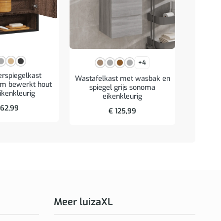
+4
rspiegelkast
Wastafelkast met wasbak en
Wastafe
m bewerkt hout
spiegel grijs sonoma
bewerk
ikenkleurig
eikenkleurig
62,99
€
125,99
Meer luizaXL