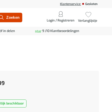
Klantenservice:
Gesloten
Login / Registreren
Verlanglijstje
star
óf in delen
9 /10 Klantbeoordelingen
99
lijk beschikbaar