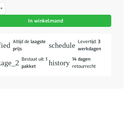
 Zwart en Goud 60 x 33 x 75 cm massief mangohout aantal
In winkelmand
Altijd de
laagste
Levertijd:
3
fied
schedule
prijs
werkdagen
Bestaat uit:
1
14 dagen
kage_2
history
pakket
retourrecht