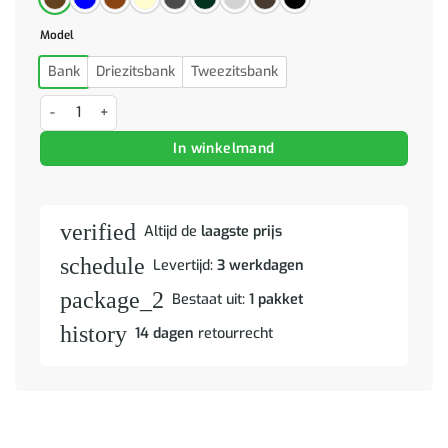
Model
Bank
Driezitsbank
Tweezitsbank
Driezitsbank Chesterfield-stijl stof blauw aantal
In winkelmand
verified
Altijd de
laagste prijs
schedule
Levertijd:
3 werkdagen
package_2
Bestaat uit:
1 pakket
history
14 dagen
retourrecht