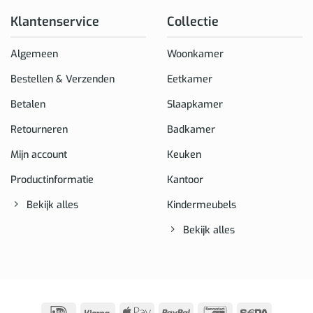
Klantenservice
Collectie
Algemeen
Woonkamer
Bestellen & Verzenden
Eetkamer
Betalen
Slaapkamer
Retourneren
Badkamer
Mijn account
Keuken
Productinformatie
Kantoor
Bekijk alles
Kindermeubels
Bekijk alles
IDeal
Klarna
Apple
PayPal
Bancontact
Sepa