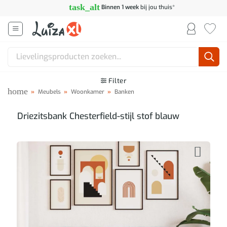
Ga
task_alt
Binnen 1 week
bij jou thuis*
naar
inhoud
Zoeken
naar:
Filter
home
»
Meubels
»
Woonkamer
»
Banken
Driezitsbank Chesterfield-stijl stof blauw