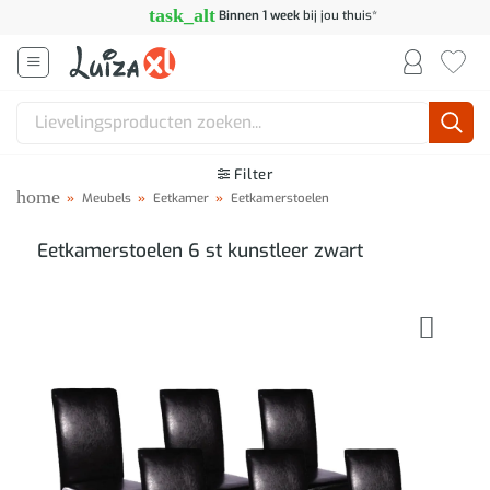
Ga
task_alt
Binnen 1 week
bij jou thuis*
naar
inhoud
Zoeken
naar:
Filter
home
»
Meubels
»
Eetkamer
»
Eetkamerstoelen
Eetkamerstoelen 6 st kunstleer zwart