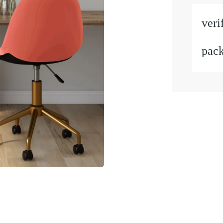
veri
pac