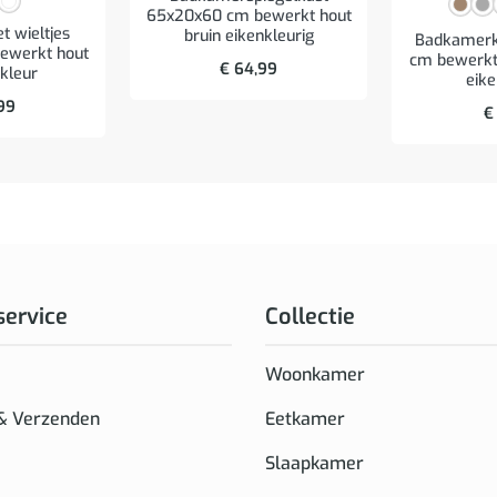
65x20x60 cm bewerkt hout
et wieltjes
bruin eikenkleurig
Badkamerk
ewerkt hout
cm bewerkt 
€
64,99
kleur
eike
99
€
service
Collectie
Woonkamer
 & Verzenden
Eetkamer
Slaapkamer