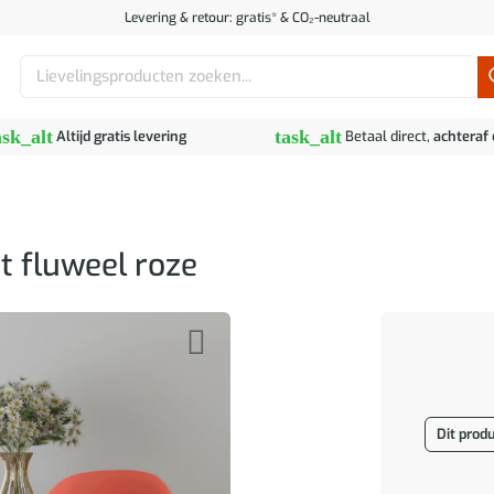
Levering & retour: gratis* & CO₂-neutraal
Zoeken
naar:
ask_alt
task_alt
Altijd gratis levering
Betaal direct,
achteraf
t fluweel roze
Dit produ