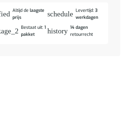
Altijd de
laagste
Levertijd:
3
fied
schedule
prijs
werkdagen
Bestaat uit:
1
14 dagen
kage_2
history
pakket
retourrecht