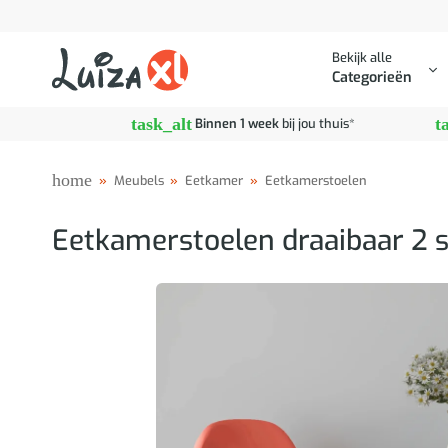
Ga
naar
Bekijk alle
inhoud
Categorieën
task_alt
t
Binnen 1 week
bij jou thuis*
home
»
Meubels
»
Eetkamer
»
Eetkamerstoelen
Eetkamerstoelen draaibaar 2 s