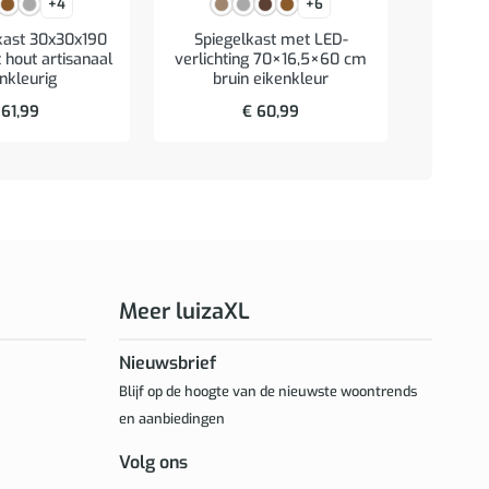
+4
+6
Lade
ast 30x30x190
Spiegelkast met LED-
39x
hout artisanaal
verlichting 70×16,5×60 cm
an
nkleurig
bruin eikenkleur
61,99
€
60,99
Meer luizaXL
Nieuwsbrief
Blijf op de hoogte van de nieuwste woontrends
en aanbiedingen
Volg ons