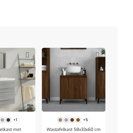
+1
+5
elkast met
Wastafelkast 58x33x60 cm
Badk