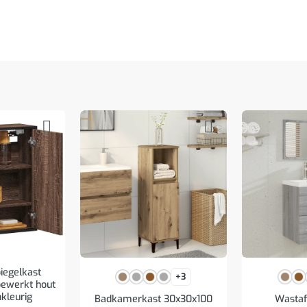
egelkast
+3
ewerkt hout
nkleurig
Badkamerkast 30x30x100
Wastaf