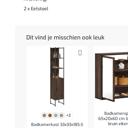
2 x Eetstoel
Dit vind je misschien ook leuk
Badkamerspi
+2
65x20x60 cm b
bruin eike
Badkamerkast 33x33x185,5