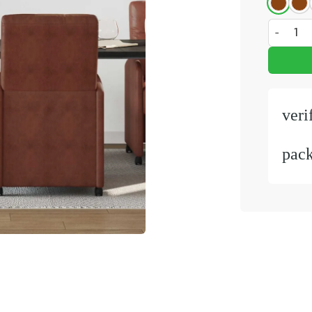
Eetstoele
veri
pac