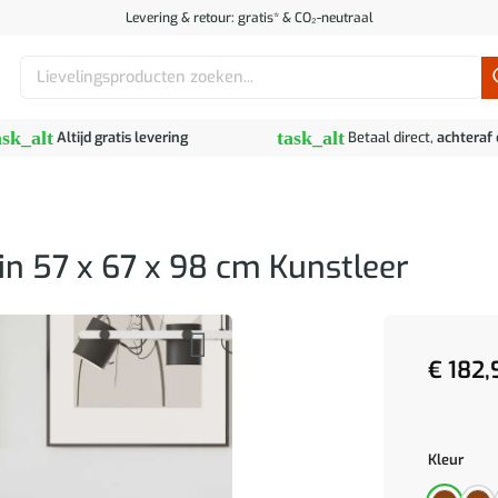
Levering & retour: gratis* & CO₂-neutraal
Zoeken
naar:
ask_alt
task_alt
Altijd gratis levering
Betaal direct,
achteraf
in 57 x 67 x 98 cm Kunstleer
€
182,
Kleur