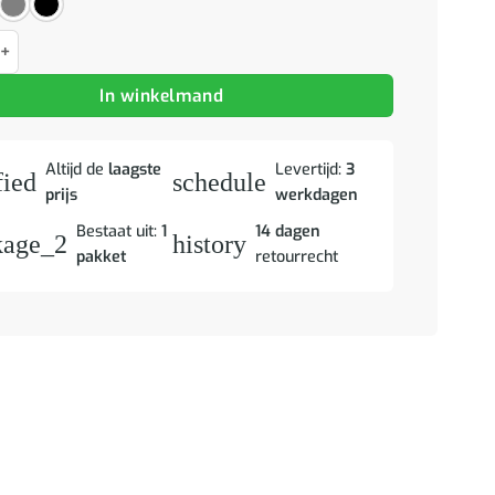
n 2 pcs Glanzend bruin 57 x 67 x 98 cm Kunstleer aantal
In winkelmand
Altijd de
laagste
Levertijd:
3
fied
schedule
prijs
werkdagen
Bestaat uit:
1
14 dagen
kage_2
history
pakket
retourrecht