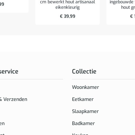
cm bewerkt hout artisanaal
ingebouwde
99
eikenkleurig
hout g
€
39,99
€
service
Collectie
Woonkamer
 & Verzenden
Eetkamer
Slaapkamer
en
Badkamer