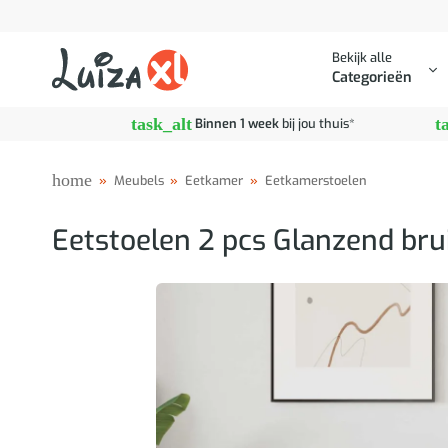
Ga
naar
Bekijk alle
inhoud
Categorieën
task_alt
t
Binnen 1 week
bij jou thuis*
home
»
Meubels
»
Eetkamer
»
Eetkamerstoelen
Eetstoelen 2 pcs Glanzend bru