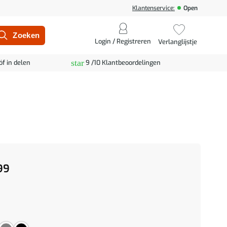
Klantenservice:
Open
Login / Registreren
Verlanglijstje
star
óf in delen
9 /10 Klantbeoordelingen
99