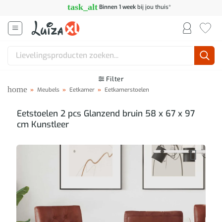
Ga
task_alt
Binnen 1 week
bij jou thuis*
naar
inhoud
Zoeken
naar:
Filter
home
»
Meubels
»
Eetkamer
»
Eetkamerstoelen
Eetstoelen 2 pcs Glanzend bruin 58 x 67 x 97
cm Kunstleer