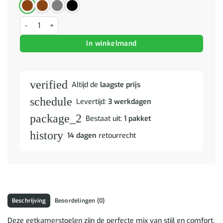
Eetstoelen 2 pcs Glanzend bruin 58 x 67 x 97 cm Kunstleer aantal
In winkelmand
verified
Altijd de
laagste prijs
schedule
Levertijd:
3 werkdagen
package_2
Bestaat uit:
1 pakket
history
14 dagen
retourrecht
Beschrijving
Beoordelingen (0)
Deze eetkamerstoelen zijn de perfecte mix van stijl en comfort,