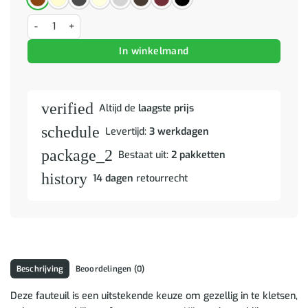
Fauteuil met voetenbank 60 cm stof taupe aantal
In winkelmand
verified
Altijd de
laagste prijs
schedule
Levertijd:
3 werkdagen
package_2
Bestaat uit:
2 pakketten
history
14 dagen
retourrecht
Beschrijving
Beoordelingen (0)
Deze fauteuil is een uitstekende keuze om gezellig in te kletsen,