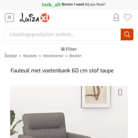
Ga
task_alt
Binnen 1 week
bij jou thuis*
naar
inhoud
Zoeken
naar:
Filter
home
»
Meubels
»
Woonkamer
»
Banken
Fauteuil met voetenbank 60 cm stof taupe