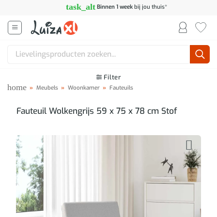
Ga
task_alt
Binnen 1 week
bij jou thuis*
naar
inhoud
Zoeken
naar:
Filter
home
»
Meubels
»
Woonkamer
»
Fauteuils
Fauteuil Wolkengrijs 59 x 75 x 78 cm Stof