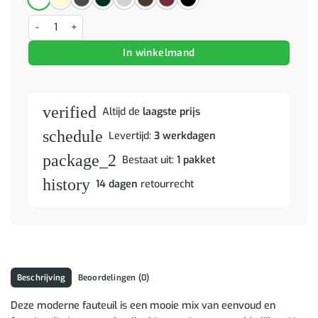
Fauteuil Wolkengrijs 59 x 75 x 78 cm Stof aantal
In winkelmand
verified
Altijd de
laagste prijs
schedule
Levertijd:
3 werkdagen
package_2
Bestaat uit:
1 pakket
history
14 dagen
retourrecht
Beschrijving
Beoordelingen (0)
Deze moderne fauteuil is een mooie mix van eenvoud en