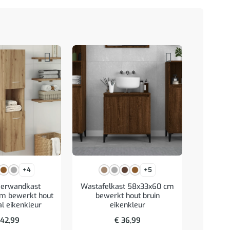
+4
+5
erwandkast
Wastafelkast 58x33x60 cm
Wastafe
m bewerkt hout
bewerkt hout bruin
bewerk
al eikenkleur
eikenkleur
42,99
€
36,99