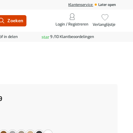
Klantenservice:
Later open
Login / Registreren
Verlanglijstje
star
óf in delen
9 /10 Klantbeoordelingen
9