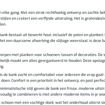
n elke gang. Met een strak rechthoekig ontwerp en zachte be
rstijlen en creëert een verfijnde uitstraling. Het is grotend
len.
ank bestaat uit bewerkt hout, inclusief de poten en planken.
et een duurzame afwerking die slijtage weerstaat, is deze ban
orpen met planken voor schoenen, tassen of decoraties. De 
kelijk maakt om alles georganiseerd te houden. Deze opslag
ng.
is de bank zacht en comfortabel voor iedereen die erop gaat 
doen. Comfort is een prioriteit in het ontwerp, en past perfect
nimalistische stijl geven de bank een frisse, moderne uitstra
voudig te combineren is met andere moderne items in je won
 schoon met een vochtige doek, wat het onderhoud uiterst si