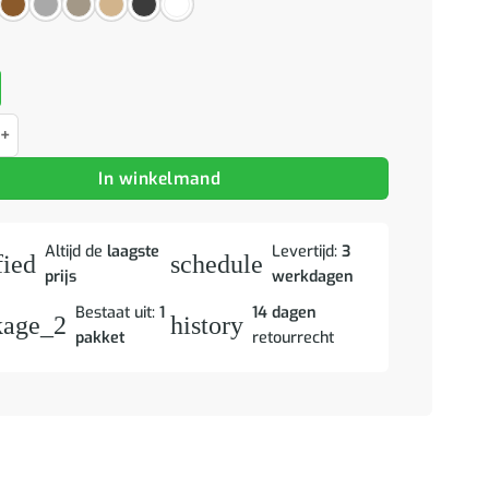
et kussen met plank Artisan Eiken 103 x 38 x 45 cm aantal
In winkelmand
Altijd de
laagste
Levertijd:
3
fied
schedule
prijs
werkdagen
Bestaat uit:
1
14 dagen
kage_2
history
pakket
retourrecht