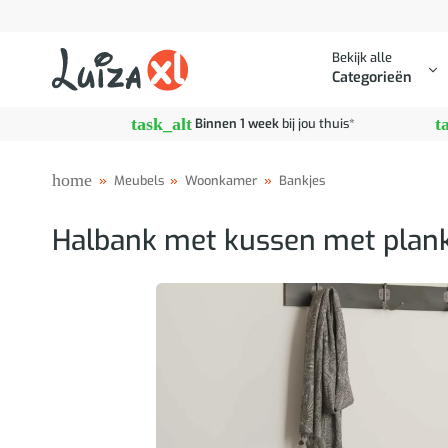
Ga
naar
Bekijk alle
inhoud
Categorieën
task_alt
t
Binnen 1 week
bij jou thuis*
home
»
Meubels
»
Woonkamer
»
Bankjes
Halbank met kussen met plank