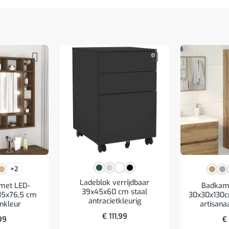
+2
Ladeblok verrijdbaar
 met LED-
Badkam
39x45x60 cm staal
x15x76,5 cm
30x30x130c
antracietkleurig
enkleur
artisana
€
111,99
99
€