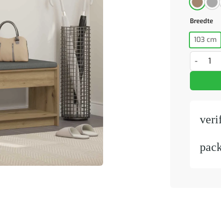
Breedte
103 cm
Halbank m
veri
pac