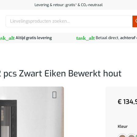
Levering & retour: gratis* & CO₂-neutraal
Zoeken
naar:
ask_alt
task_alt
Altijd gratis levering
Betaal direct,
achteraf
pcs Zwart Eiken Bewerkt hout
€
134,
Kleur