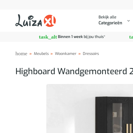
Ga
naar
Bekijk alle
inhoud
Categorieën
task_alt
t
Binnen 1 week
bij jou thuis*
home
»
Meubels
»
Woonkamer
»
Dressoirs
Highboard Wandgemonteerd 2 