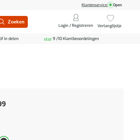
Klantenservice:
Open
Login / Registreren
Verlanglijstje
star
óf in delen
9 /10 Klantbeoordelingen
99