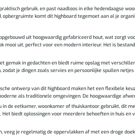
n praktisch gebruik, en past naadloos in elke hedendaagse wo
l opbergruimte komt dit highboard tegemoet aan al je organi
 opgebouwd uit hoogwaardig gefabriceerd hout, wat zorgt voor
ok mooi uit, perfect voor een modern interieur. Het is bestan
t gemak in gedachten en biedt ruime opslag met verschillen
odat je dingen zoals servies en persoonlijke spullen netjes 
tische ontwerp van dit highboard maken het een flexibele ke
moderne als traditionele omgevingen. De hoogwaardige afwerk
u in de eetkamer, woonkamer of thuiskantoor gebruikt, dit me
l. Het biedt oplossingen voor meerdere behoeften in huis en 
, veeg je regelmatig de oppervlakken af met een droge doek.