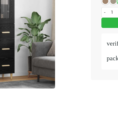
Highboar
veri
pac