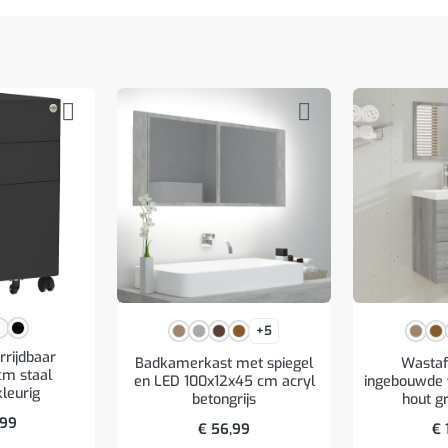
+5
rrijdbaar
Badkamerkast met spiegel
Wastaf
m staal
en LED 100x12x45 cm acryl
ingebouwde
kleurig
betongrijs
hout g
,99
€
56,99
€