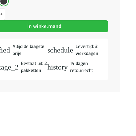
d Wandgemonteerd 2 pcs Zwart Eiken Bewerkt hout aantal
In winkelmand
Altijd de
laagste
Levertijd:
3
fied
schedule
prijs
werkdagen
Bestaat uit:
2
14 dagen
kage_2
history
pakketten
retourrecht