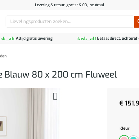
Levering & retour: gratis* & CO₂-neutraal
Zoeken
naar:
ask_alt
task_alt
Altijd gratis levering
Betaal direct,
achteraf
den
 Blauw 80 x 200 cm Fluweel
€
151,
Kleur