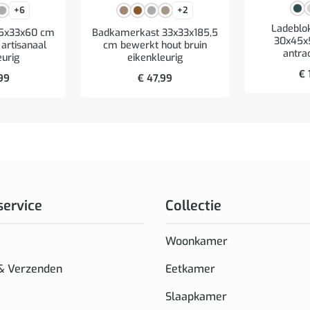
+6
+2
Ladeblok
65x33x60 cm
Badkamerkast 33x33x185,5
30x45x
artisanaal
cm bewerkt hout bruin
antrac
eurig
eikenkleurig
€
99
€
47,99
service
Collectie
Woonkamer
 & Verzenden
Eetkamer
Slaapkamer