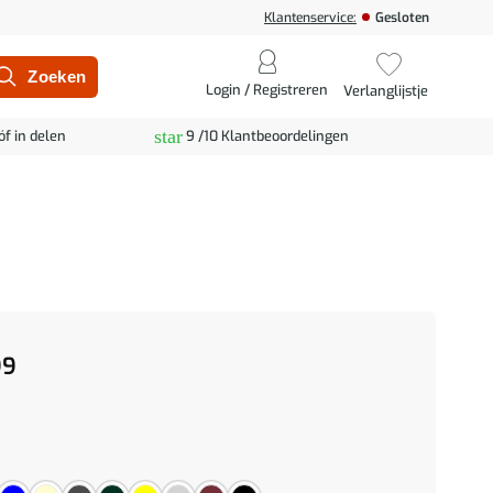
Klantenservice:
Gesloten
Login / Registreren
Verlanglijstje
star
óf in delen
9 /10 Klantbeoordelingen
99