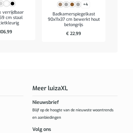
+4
 verrijdbaar
Badkamerspiegelkast
Badk
59 cm staal
90x11x37 cm bewerkt hout
60×10,5
ietkleurig
betongrijs
106,99
€
22,99
Meer luizaXL
Nieuwsbrief
Blijf op de hoogte van de nieuwste woontrends
en aanbiedingen
Volg ons