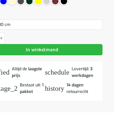
rame met hoofdeinde Blauw 80 x 200 cm Fluweel aantal
In winkelmand
Altijd de
laagste
Levertijd:
3
fied
schedule
prijs
werkdagen
Bestaat uit:
1
14 dagen
kage_2
history
pakket
retourrecht