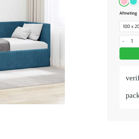
Afmeting
Hoekbedf
veri
pac