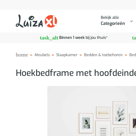
Ga
naar
Bekijk alle
inhoud
Categorieën
task_alt
t
Binnen 1 week
bij jou thuis*
home
»
Meubels
»
Slaapkamer
»
Bedden & toebehoren
»
Bed
Hoekbedframe met hoofdeinde