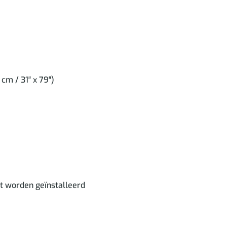
m / 31″ x 79″)
nt worden geïnstalleerd