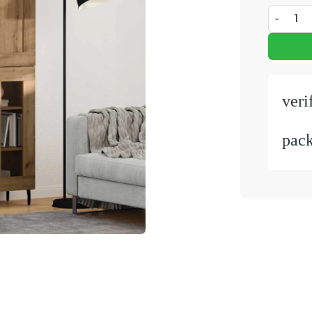
Hoge kast
veri
pac