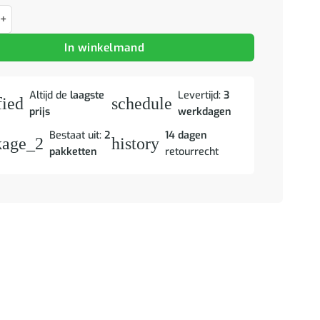
 2 pcs Artisan Eiken Geengineerd Hout en Glas aantal
In winkelmand
Altijd de
laagste
Levertijd:
3
fied
schedule
prijs
werkdagen
Bestaat uit:
2
14 dagen
kage_2
history
pakketten
retourrecht