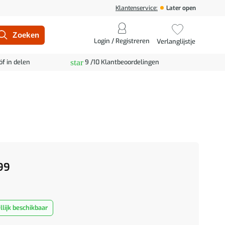
Klantenservice:
Later open
Login / Registreren
Verlanglijstje
star
óf in delen
9 /10 Klantbeoordelingen
99
lijk beschikbaar