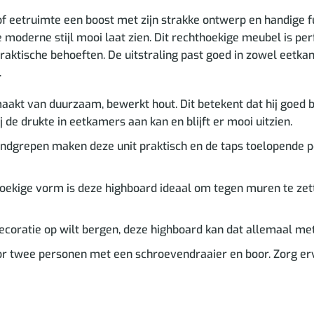
eetruimte een boost met zijn strakke ontwerp en handige fun
 moderne stijl mooi laat zien. Dit rechthoekige meubel is pe
praktische behoeften. De uitstraling past goed in zowel eetk
.
akt van duurzaam, bewerkt hout. Dit betekent dat hij goed bes
j de drukte in eetkamers aan kan en blijft er mooi uitzien.
ndgrepen maken deze unit praktisch en de taps toelopende po
ekige vorm is deze highboard ideaal om tegen muren te zette
decoratie op wilt bergen, deze highboard kan dat allemaal me
r twee personen met een schroevendraaier en boor. Zorg erv