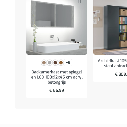
Archiefkast 10
+5
staal antrac
Badkamerkast met spiegel
€
359
en LED 100x12x45 cm acryl
betongrijs
€
56,99