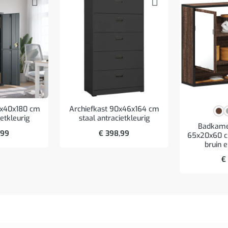
5x40x180 cm
Archiefkast 90x46x164 cm
ietkleurig
staal antracietkleurig
Badkame
,99
€
398,99
65x20x60 c
bruin e
€