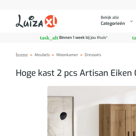
Ga
naar
Bekijk alle
inhoud
Categorieën
task_alt
t
Binnen 1 week
bij jou thuis*
home
»
Meubels
»
Woonkamer
»
Dressoirs
Hoge kast 2 pcs Artisan Eiken