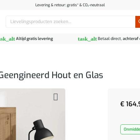
Levering & retour: gratis* & CO₂-neutraal
Zoeken
naar:
ask_alt
task_alt
Altijd gratis levering
Betaal direct,
achteraf
 Geengineerd Hout en Glas
€
164,
Onmiddel