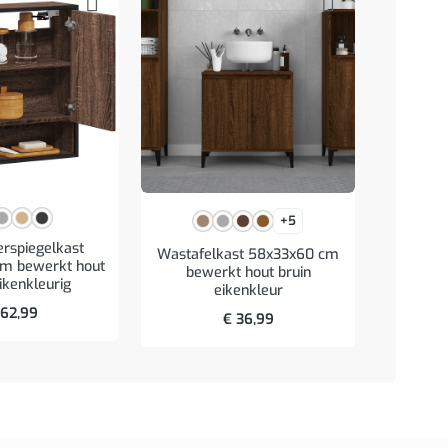
+5
rspiegelkast
Wastafelkast 58x33x60 cm
Wastafe
m bewerkt hout
bewerkt hout bruin
bewerk
ikenkleurig
eikenkleur
62,99
€
36,99