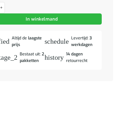
 2 pcs Oud Hout Geengineerd Hout en Glas aantal
In winkelmand
Altijd de
laagste
Levertijd:
3
fied
schedule
prijs
werkdagen
Bestaat uit:
2
14 dagen
kage_2
history
pakketten
retourrecht