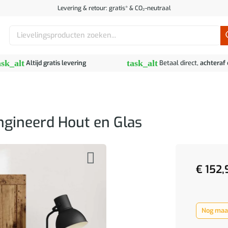
Levering & retour: gratis* & CO₂-neutraal
Zoeken
naar:
ask_alt
task_alt
Altijd gratis levering
Betaal direct,
achteraf
ngineerd Hout en Glas
€
152,
Nog maar