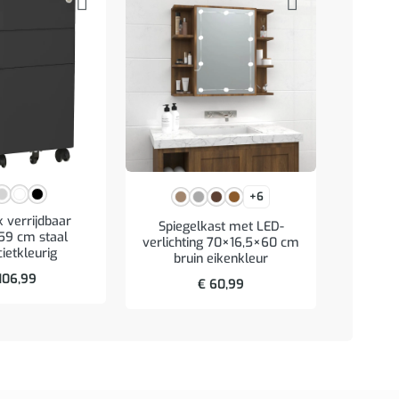
+6
 verrijdbaar
Spiegelkast met LED-
Wastafe
59 cm staal
verlichting 70×16,5×60 cm
bewerk
ietkleurig
bruin eikenkleur
106,99
€
60,99