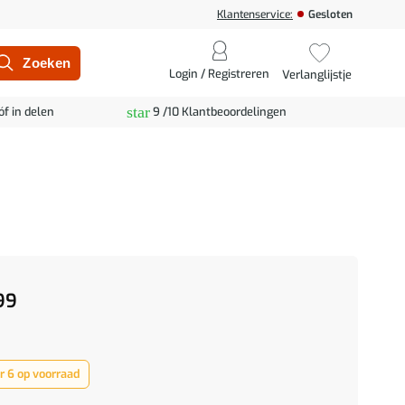
Klantenservice:
Gesloten
Login / Registreren
Verlanglijstje
star
óf in delen
9 /10 Klantbeoordelingen
99
 6 op voorraad