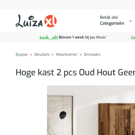
Ga
naar
Bekijk alle
inhoud
Categorieën
task_alt
t
Binnen 1 week
bij jou thuis*
home
»
Meubels
»
Woonkamer
»
Dressoirs
Hoge kast 2 pcs Oud Hout Gee