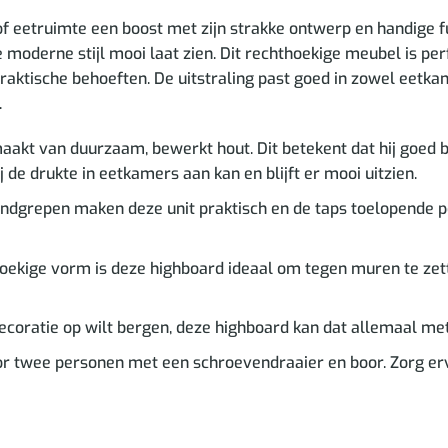
eetruimte een boost met zijn strakke ontwerp en handige fun
 moderne stijl mooi laat zien. Dit rechthoekige meubel is pe
praktische behoeften. De uitstraling past goed in zowel eetk
.
akt van duurzaam, bewerkt hout. Dit betekent dat hij goed bes
j de drukte in eetkamers aan kan en blijft er mooi uitzien.
ndgrepen maken deze unit praktisch en de taps toelopende po
ekige vorm is deze highboard ideaal om tegen muren te zette
decoratie op wilt bergen, deze highboard kan dat allemaal me
r twee personen met een schroevendraaier en boor. Zorg erv