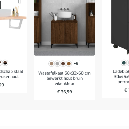
+5
schap staal
Ladeblok
Wastafelkast 58x33x60 cm
eukenhout
30x45x
bewerkt hout bruin
antrac
eikenkleur
99
€
€
36,99