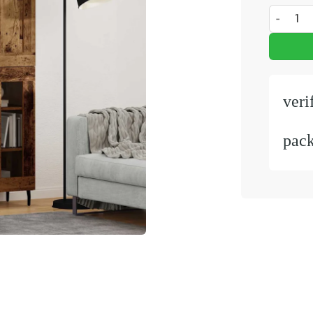
Hoge kast
veri
pac