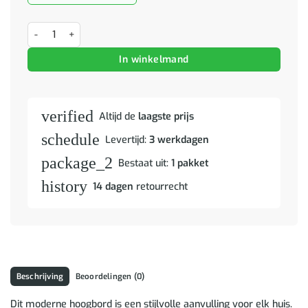
Hoge kast met opslag Bruin 90 x 33 x 75 cm Massief Mango Hout aa
In winkelmand
verified
Altijd de
laagste prijs
schedule
Levertijd:
3 werkdagen
package_2
Bestaat uit:
1 pakket
history
14 dagen
retourrecht
Beschrijving
Beoordelingen (0)
Dit moderne hoogbord is een stijlvolle aanvulling voor elk huis.