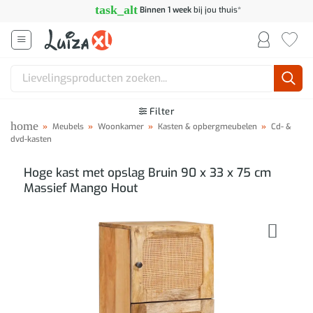
Ga
task_alt
Binnen 1 week
bij jou thuis*
naar
inhoud
Zoeken
naar:
Filter
home
»
Meubels
»
Woonkamer
»
Kasten & opbergmeubelen
»
Cd- &
dvd-kasten
Hoge kast met opslag Bruin 90 x 33 x 75 cm
Massief Mango Hout